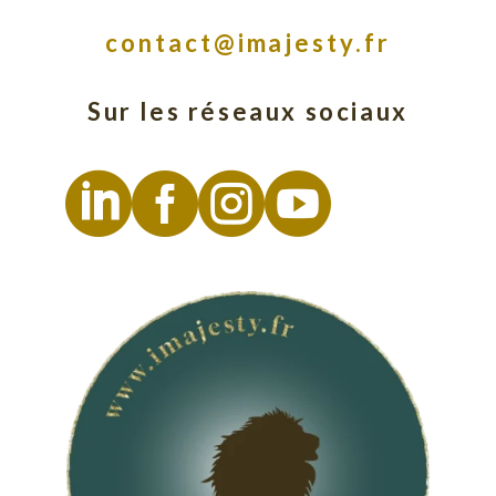
contact@imajesty.fr
Sur les réseaux sociaux



